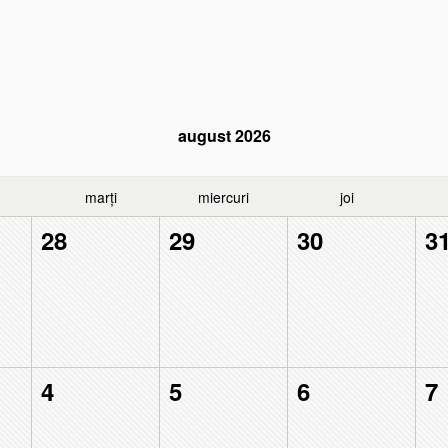
august
2026
marți
miercuri
joi
28
29
30
3
4
5
6
7