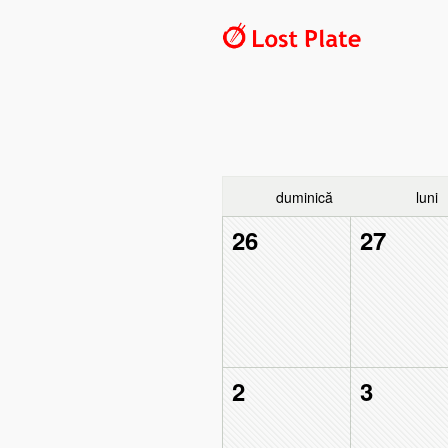
duminică
luni
26
27
2
3