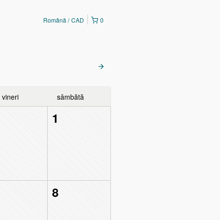
Română
CAD
0
vineri
sâmbătă
1
1
8