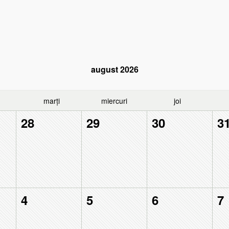
august
2026
marți
miercuri
joi
28
29
30
3
4
5
6
7