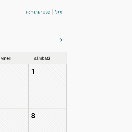
Română
USD
0
vineri
sâmbătă
1
1
8