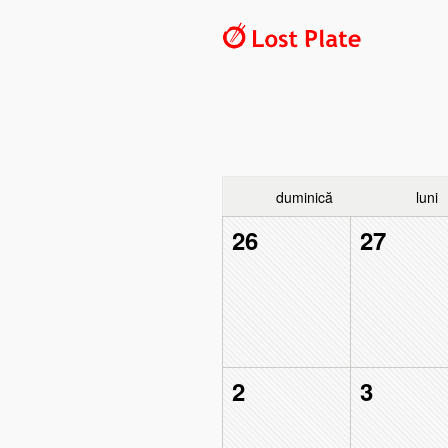
duminică
luni
26
27
2
3